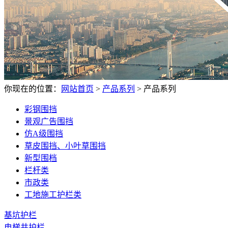
你现在的位置：
网站首页
>
产品系列
>
产品系列
彩钢围挡
景观广告围挡
仿A级围挡
草皮围挡、小叶草围挡
新型围档
栏杆类
市政类
工地施工护栏类
基坑护栏
电梯井护栏