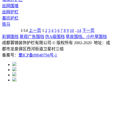
丝网围墙
丝网护栏
基坑护栏
铁马
1/14
上一页
1
2
3
4
5
6
7
8
9
10
..
14
下一页
彩钢围挡
景观广告围挡
仿A级围挡
草皮围挡、小叶草围挡
成都蓉锦装饰护栏有限公司
© 版权所有 2002-2020 地址：成
都市龙泉驿区西河街道卫星村三组
备案号：
蜀ICP备09040794号-1