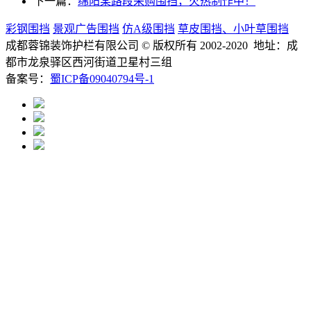
下一篇：
绵阳某路段采购围挡，火热制作中！
彩钢围挡
景观广告围挡
仿A级围挡
草皮围挡、小叶草围挡
成都蓉锦装饰护栏有限公司
© 版权所有 2002-2020 地址：成
都市龙泉驿区西河街道卫星村三组
备案号：
蜀ICP备09040794号-1