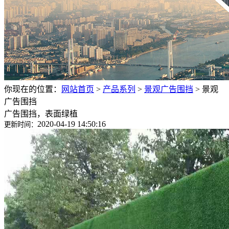
你现在的位置：
网站首页
>
产品系列
>
景观广告围挡
>
景观
广告围挡
广告围挡，表面绿植
2020-04-19 14:50:16
更新时间：