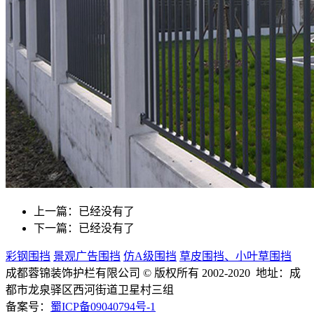
上一篇：已经没有了
下一篇：已经没有了
彩钢围挡
景观广告围挡
仿A级围挡
草皮围挡、小叶草围挡
成都蓉锦装饰护栏有限公司
© 版权所有 2002-2020 地址：成
都市龙泉驿区西河街道卫星村三组
备案号：
蜀ICP备09040794号-1