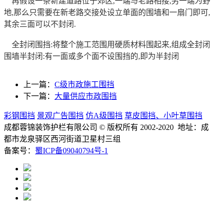
再假设一条新建道路位于郊区,一端与老路相接,另一端为野
地,那么只需要在新老路交接处设立单面的围墙和一扇门即可,
其余三面可以不封闭.
全封闭围挡:将整个施工范围用硬质材料围起来,组成全封闭
围墙半封闭:有一面或多个面不设围挡的,即为半封闭
上一篇：
C级市政施工围挡
下一篇：
大量供应市政围挡
彩钢围挡
景观广告围挡
仿A级围挡
草皮围挡、小叶草围挡
成都蓉锦装饰护栏有限公司
© 版权所有 2002-2020 地址：成
都市龙泉驿区西河街道卫星村三组
备案号：
蜀ICP备09040794号-1