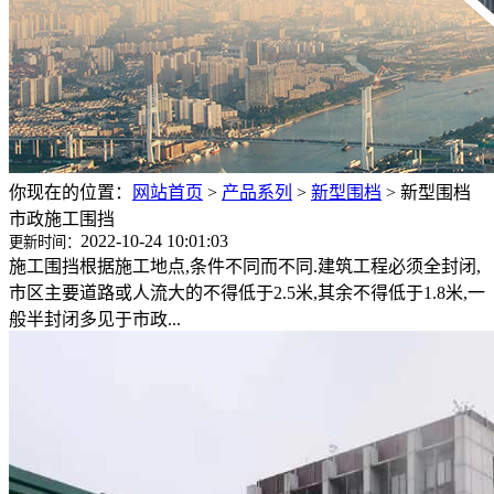
你现在的位置：
网站首页
>
产品系列
>
新型围档
>
新型围档
市政施工围挡
2022-10-24 10:01:03
更新时间：
施工围挡根据施工地点,条件不同而不同.建筑工程必须全封闭,
市区主要道路或人流大的不得低于2.5米,其余不得低于1.8米,一
般半封闭多见于市政...