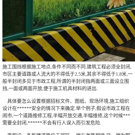
施工围挡根据施工地点,条件不同而不同.建筑工程必须全封闭,
市区主要道路或人流大的不得低于2.5米,其余不得低于1.8米,一
般半封闭多见于市政工程,所谓的半封闭指两面或三面设立围
挡,一面或两面开放,便于施工机具材料的进出.
具体要怎么设置根据招标文件、图纸、现场环境,施工组织
设计在******安全的情况下来确定.举个例子,假设市政工程在
闹市,一个道路维修工程,半幅开放交通,半幅维修,这个时候***
需要全封闭,******不会有行人误入而引发危险.