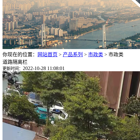
你现在的位置：
网站首页
>
产品系列
>
市政类
>
市政类
道路隔离栏
2022-10-28 11:08:01
更新时间：