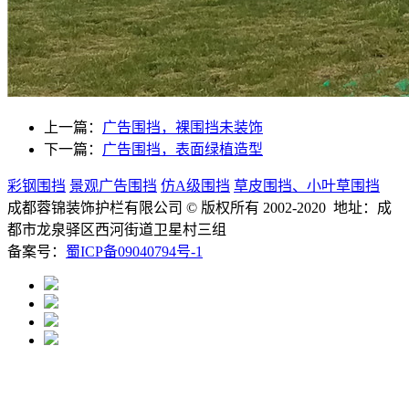
上一篇：
广告围挡，裸围挡未装饰
下一篇：
广告围挡，表面绿植造型
彩钢围挡
景观广告围挡
仿A级围挡
草皮围挡、小叶草围挡
成都蓉锦装饰护栏有限公司
© 版权所有 2002-2020 地址：成
都市龙泉驿区西河街道卫星村三组
备案号：
蜀ICP备09040794号-1