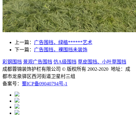
上一篇：
广告围挡，绿植******艺术
下一篇：
广告围挡，裸围挡未装饰
彩钢围挡
景观广告围挡
仿A级围挡
草皮围挡、小叶草围挡
成都蓉锦装饰护栏有限公司
© 版权所有 2002-2020 地址：成
都市龙泉驿区西河街道卫星村三组
备案号：
蜀ICP备09040794号-1